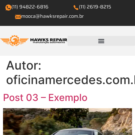
(11) 94822-6816
(11) 2619-8215
mooca@hawksrepair.com.br
Autor:
oficinamercedes.com.
Post 03 – Exemplo